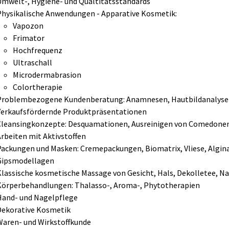
Umwelt-, Hygiene- und Qualtitätsstandards
Physikalische Anwendungen - Apparative Kosmetik:
Vapozon
Frimator
Hochfrequenz
Ultraschall
Microdermabrasion
Colortherapie
Problembezogene Kundenberatung: Anamnesen, Hautbildanalys
Verkaufsfördernde Produktpräsentationen
Cleansingkonzepte: Desquamationen, Ausreinigen von Comedonen
Arbeiten mit Aktivstoffen
Packungen und Masken: Cremepackungen, Biomatrix, Vliese, Algi
Gipsmodellagen
Klassische kosmetische Massage von Gesicht, Hals, Dekolletee, N
Körperbehandlungen: Thalasso-, Aroma-, Phytotherapien
Hand- und Nagelpflege
Dekorative Kosmetik
Waren- und Wirkstoffkunde