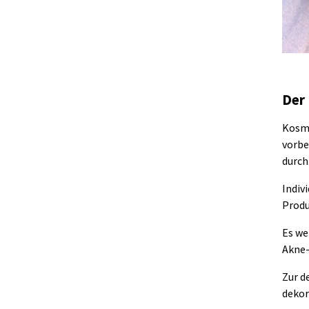
Der
Kosme
vorbe
durch
Indiv
Produ
Es we
Akne-
Zur d
dekor