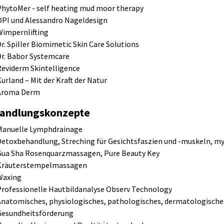
PhytoMer - self heating mud moor therapy
OPI und Alessandro Nageldesign
Wimpernlifting
Dr. Spiller Biomimetic Skin Care Solutions
Dr. Babor Systemcare
Reviderm Skintelligence
Kurland – Mit der Kraft der Natur
Aroma Derm
andlungskonzepte
Manuelle Lymphdrainage
Detoxbehandlung, Streching für Gesichtsfaszien und -muskeln, m
Gua Sha Rosenquarzmassagen, Pure Beauty Key
Kräuterstempelmassagen
Waxing
Professionelle Hautbildanalyse Observ Technology
Anatomisches, physiologisches, pathologisches, dermatologisch
Gesundheitsförderung