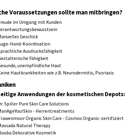
che Voraussetzungen sollte man mitbringen?
Freude im Umgang mit Kunden
Verantwortungsbewusstsein
Manuelles Geschick
Auge-Hand-Koordination
Sprachliche Ausdrucksfähigkeit
Gestalterische Fähigkeit
Gesunde, unempfindliche Haut
Keine Hautkrankheiten wie z.B. Neurodermitis, Psoriasis
hniken
seitige Anwendungen der kosmetischen Depots:
r. Spiller Pure Skin Care Solutions
ManAgeYourSkin - Herrentreatments
Trawenmoor Organic Skin Care - Cosmos Organic-zertifiziert
Massada Natural Therapy
Nouba Dekorative Kosmetik