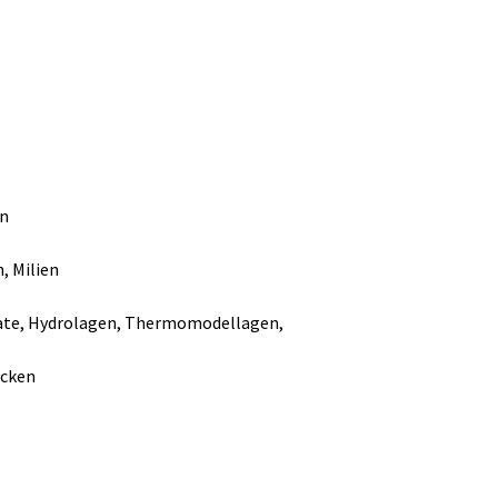
en
, Milien
nate, Hydrolagen, Thermomodellagen,
acken