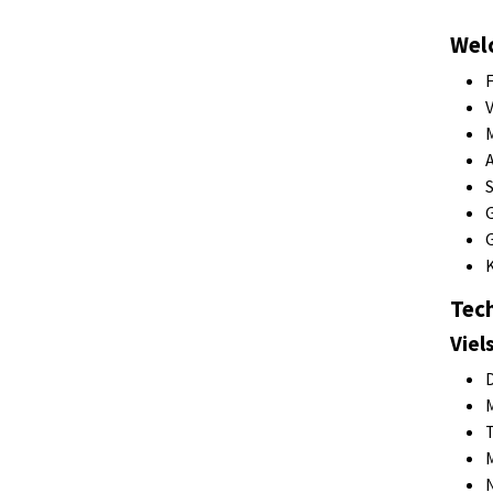
Wel
Tec
Viel
D