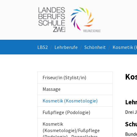
Skip to main navigation
Skip to main content
Skip to page footer
You are here:
LBS2
Lehrberufe
Schönheit
Kosmetik (
Ko
Friseur/in (Stylist/in)
Massage
(current)
Kosmetik (Kosmetologie)
Lehr
Drei 
Fußpflege (Podologie)
Sch
Kosmetik
(Kosmetologie)/Fußpflege
Bunde
(Podologie) - Doppellehre