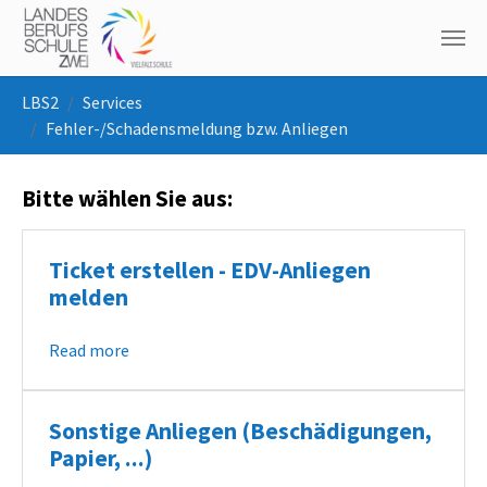
Skip to main navigation
Skip to main content
Skip to page footer
You are here:
LBS2
Services
Fehler-/Schadensmeldung bzw. Anliegen
Bitte wählen Sie aus:
Ticket erstellen - EDV-Anliegen
melden
Read more
Sonstige Anliegen (Beschädigungen,
Papier, ...)