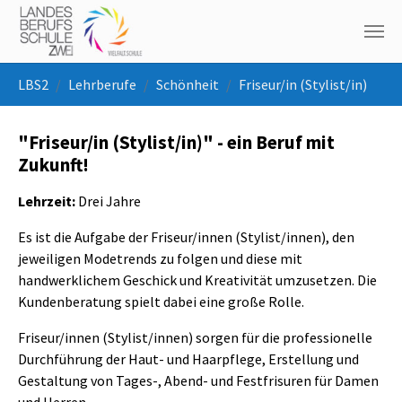
Skip to main navigation
Skip to main content
Skip to page footer
You are here:
LBS2
Lehrberufe
Schönheit
Friseur/in (Stylist/in)
"Friseur/in (Stylist/in)" - ein Beruf mit
Zukunft!
Lehrzeit:
Drei Jahre
Es ist die Aufgabe der Friseur/innen (Stylist/innen), den
jeweiligen Modetrends zu folgen und diese mit
handwerklichem Geschick und Kreativität umzusetzen. Die
Kundenberatung spielt dabei eine große Rolle.
Friseur/innen (Stylist/innen) sorgen für die professionelle
Durchführung der Haut- und Haarpflege, Erstellung und
Gestaltung von Tages-, Abend- und Festfrisuren für Damen