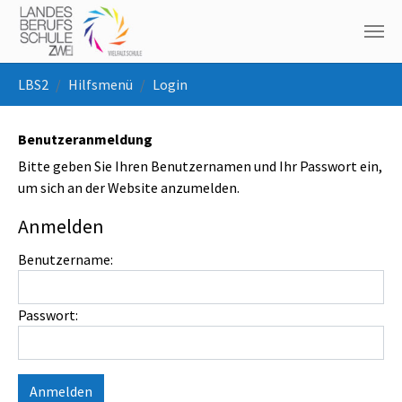
Skip to main navigation
Skip to main content
Skip to page footer
You are here:
LBS2
Hilfsmenü
Login
Benutzeranmeldung
Bitte geben Sie Ihren Benutzernamen und Ihr Passwort ein,
um sich an der Website anzumelden.
Anmelden
Benutzername:
Passwort: