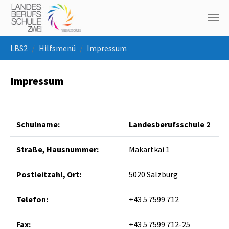
Skip to main navigation
Skip to main content
Skip to page footer
You are here:
LBS2
Hilfsmenü
Impressum
Impressum
Schulname:
Landesberufsschule 2
Straße, Hausnummer:
Makartkai 1
Postleitzahl, Ort:
5020 Salzburg
Telefon:
+43 5 7599 712
Fax:
+43 5 7599 712-25