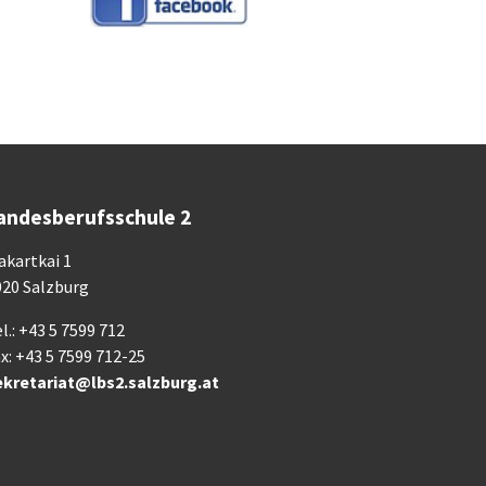
andesberufsschule 2
akartkai 1
020 Salzburg
l.: +43 5 7599 712
x: +43 5 7599 712-25
ekretariat@lbs2.salzburg.at