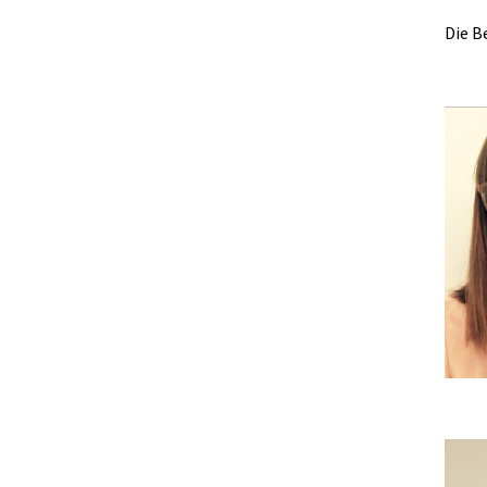
Die B
Show 
Show 