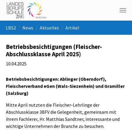
Skip to main navigation
Skip to main content
Skip to page footer
You are here:
LBS2
News
Aktuelles
Artikel
Betriebsbesichtigungen (Fleischer-
Abschlussklasse April 2025)
10.04.2025
Betriebsbesichtigungen: Ablinger (Oberndorf),
Fleischerverband eGen (Wals-Siezenhein) und Gramiller
(Salzburg)
Mitte April nutzten die Fleischer-Lehrlinge der
Abschlussklasse 3BFV die Gelegenheit, gemeinsam mit
ihrem Fachlerer, Hr. Matthias Sandtner, interessante und
wichtige Unternehmen der Branche zu besuchen.